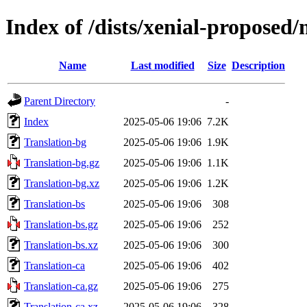
Index of /dists/xenial-proposed/
Name
Last modified
Size
Description
Parent Directory
-
Index
2025-05-06 19:06
7.2K
Translation-bg
2025-05-06 19:06
1.9K
Translation-bg.gz
2025-05-06 19:06
1.1K
Translation-bg.xz
2025-05-06 19:06
1.2K
Translation-bs
2025-05-06 19:06
308
Translation-bs.gz
2025-05-06 19:06
252
Translation-bs.xz
2025-05-06 19:06
300
Translation-ca
2025-05-06 19:06
402
Translation-ca.gz
2025-05-06 19:06
275
Translation-ca.xz
2025-05-06 19:06
328